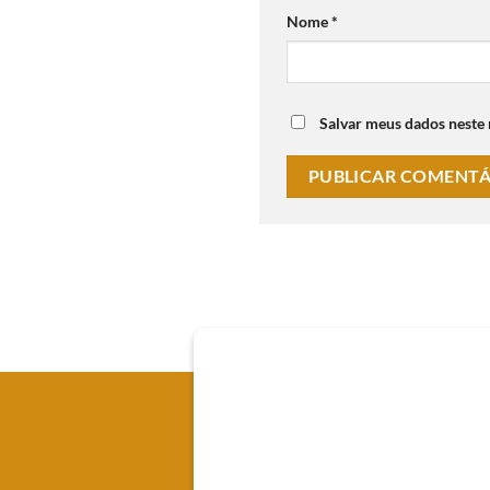
Nome
*
Salvar meus dados neste
Onde Estamos
Av. Senador Souza Naves, 66 - 
Registrada no CRC/PR-0104
CNPJ 37.088.610/0001-07
Emprework Contabilidade Lt