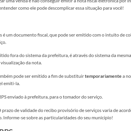
zar uma venda e não conseguir emitir a nota fiscal eletrônica por i
 entender como ele pode descomplicar essa situação para você!
s é um documento fiscal, que pode ser emitido com o intuito de co
ço.
tido fora do sistema da prefeitura, é através do sistema da mesma
 visualização da nota.
mbém pode ser emitido a fim de substituir
temporariamente
a no
 emiti-la.
RPS enviado à prefeitura, para o tomador do serviço.
O prazo de validade do recibo provisório de serviços varia de acor
o. Informe-se sobre as particularidades do seu município!