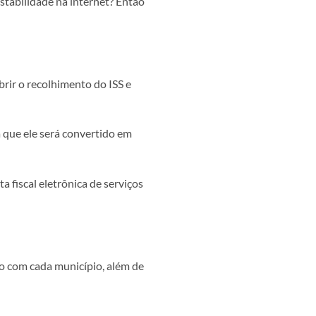
nstabilidade na internet? Então
brir o recolhimento do ISS e
 que ele será convertido em
ta fiscal eletrônica de serviços
do com cada município, além de