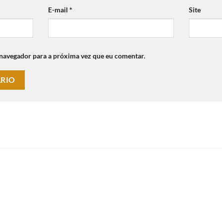
E-mail
*
Site
 navegador para a próxima vez que eu comentar.
Fale Conosco
Alto da XV - Curitiba
Telefone: (41) 9982
42/O-9
E-mail:
contato@emp
da