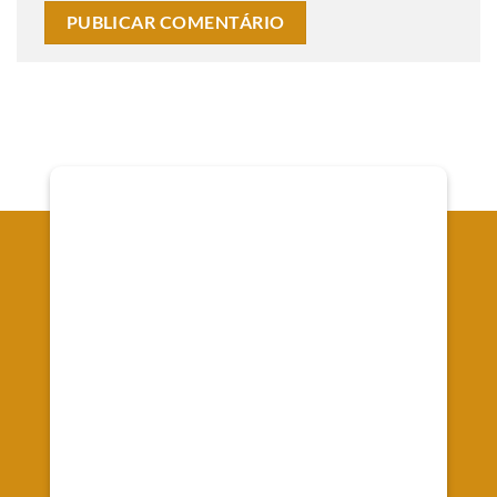
Onde Estamos
Av. Senador Souza Naves, 66 - Alto da XV - Curitiba
Registrada no CRC/PR-010442/O-9
CNPJ 37.088.610/0001-07
Emprework Contabilidade Ltda