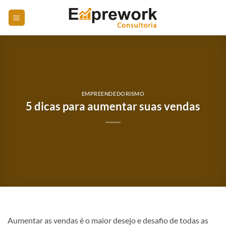
Skip
to
content
EMPREENDEDORISMO
5 dicas para aumentar suas vendas
Aumentar as vendas é o maior desejo e desafio de todas as