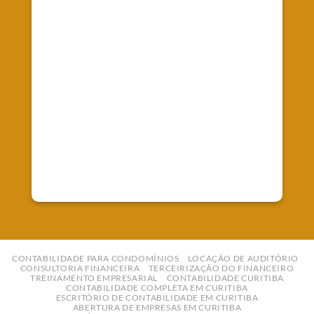
Fale Conosco
Telefone: (41) 99827-0247
E-mail:
contato@empreworkcontabilidade.com.br
CONTABILIDADE PARA CONDOMÍNIOS
LOCAÇÃO DE AUDITÓRIO
CONSULTORIA FINANCEIRA
TERCEIRIZAÇÃO DO FINANCEIRO
TREINAMENTO EMPRESARIAL
CONTABILIDADE CURITIBA
CONTABILIDADE COMPLETA EM CURITIBA
ESCRITÓRIO DE CONTABILIDADE EM CURITIBA
ABERTURA DE EMPRESAS EM CURITIBA