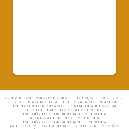
Fale Conosco
Telefone: (41) 99827-0247
E-mail:
contato@empreworkcontabilidade.com.br
CONTABILIDADE PARA CONDOMÍNIOS
LOCAÇÃO DE AUDITÓRIO
CONSULTORIA FINANCEIRA
TERCEIRIZAÇÃO DO FINANCEIRO
TREINAMENTO EMPRESARIAL
CONTABILIDADE CURITIBA
CONTABILIDADE COMPLETA EM CURITIBA
ESCRITÓRIO DE CONTABILIDADE EM CURITIBA
ABERTURA DE EMPRESAS EM CURITIBA
ESCRITÓRIO DE CONTABILIDADE EM CURITIBA
FALE CONOSCO – CONTABILIDADE EM CURITIBA
SOLUÇÕES