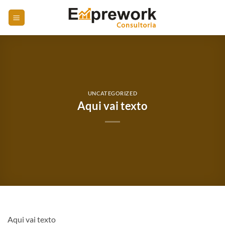
Skip
to
content
UNCATEGORIZED
Aqui vai texto
Aqui vai texto