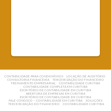
Fale Conosco
Telefone: (41) 99827-0247
E-mail:
contato@empreworkcontabilidade.com.br
CONTABILIDADE PARA CONDOMÍNIOS
LOCAÇÃO DE AUDITÓRIO
CONSULTORIA FINANCEIRA
TERCEIRIZAÇÃO DO FINANCEIRO
TREINAMENTO EMPRESARIAL
CONTABILIDADE CURITIBA
CONTABILIDADE COMPLETA EM CURITIBA
ESCRITÓRIO DE CONTABILIDADE EM CURITIBA
ABERTURA DE EMPRESAS EM CURITIBA
ESCRITÓRIO DE CONTABILIDADE EM CURITIBA
FALE CONOSCO – CONTABILIDADE EM CURITIBA
SOLUÇÕES
TERCEIRIZAÇÃO DO FINANCEIRO
CONTABILIDADE CURITIBA