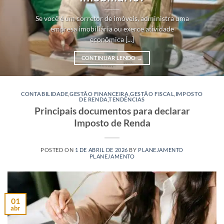
Se você é um corretor de imóveis, administra uma
empresa imobiliária ou exerce atividade
econômica [...]
CONTINUAR LENDO
→
CONTABILIDADE
,
GESTÃO FINANCEIRA
,
GESTÃO FISCAL
,
IMPOSTO
DE RENDA
,
TENDÊNCIAS
Principais documentos para declarar
Imposto de Renda
POSTED ON
1 DE ABRIL DE 2026
BY
PLANEJAMENTO
PLANEJAMENTO
01
abr