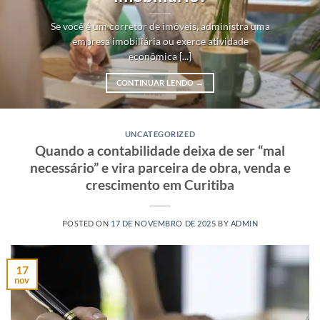
Se você é um corretor de imóveis, administra uma
empresa imobiliária ou exerce atividade
econômica [...]
CONTINUAR LENDO
→
UNCATEGORIZED
Quando a contabilidade deixa de ser “mal
necessário” e vira parceira de obra, venda e
crescimento em Curitiba
POSTED ON
17 DE NOVEMBRO DE 2025
BY
ADMIN
17
nov