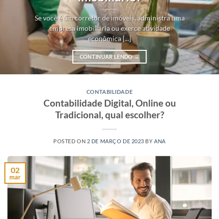
Se você é um corretor de imóveis, administra uma
empresa imobiliária ou exerce atividade
econômica [...]
CONTINUAR LENDO
→
CONTABILIDADE
Contabilidade Digital, Online ou
Tradicional, qual escolher?
POSTED ON
2 DE MARÇO DE 2023
BY
ANA
02
mar