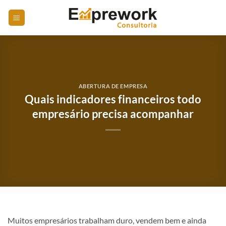
Skip
to
content
ABERTURA DE EMPRESA
Quais indicadores financeiros todo
empresário precisa acompanhar
Muitos empresários trabalham duro, vendem bem e ainda