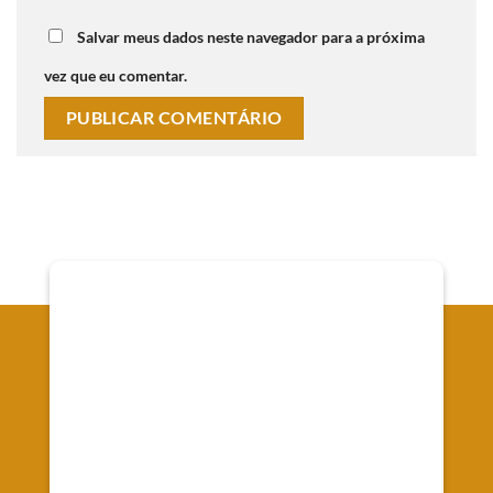
Salvar meus dados neste navegador para a próxima
vez que eu comentar.
Onde Estamos
Av. Senador Souza Naves, 66 - Alto da XV - Curitiba
Registrada no CRC/PR-010442/O-9
CNPJ 37.088.610/0001-07