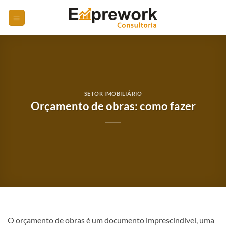
Skip
to
content
SETOR IMOBILIÁRIO
Orçamento de obras: como fazer
O orçamento de obras é um documento imprescindível, uma