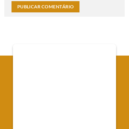
Onde Estamos
Av. Senador Souza Naves, 66 - Alto da XV - Curitiba
Registrada no CRC/PR-010442/O-9
CNPJ 37.088.610/0001-07
Emprework Contabilidade Ltda