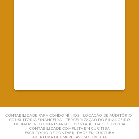
Fale Conosco
Telefone: (41) 99827-0247
E-mail:
contato@empreworkcontabilidade.com.br
CONTABILIDADE PARA CONDOMÍNIOS
LOCAÇÃO DE AUDITÓRIO
CONSULTORIA FINANCEIRA
TERCEIRIZAÇÃO DO FINANCEIRO
TREINAMENTO EMPRESARIAL
CONTABILIDADE CURITIBA
CONTABILIDADE COMPLETA EM CURITIBA
ESCRITÓRIO DE CONTABILIDADE EM CURITIBA
ABERTURA DE EMPRESAS EM CURITIBA