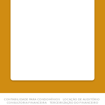
Fale Conosco
Telefone: (41) 99827-0247
E-mail:
contato@empreworkcontabilidade.com.br
CONTABILIDADE PARA CONDOMÍNIOS
LOCAÇÃO DE AUDITÓRIO
CONSULTORIA FINANCEIRA
TERCEIRIZAÇÃO DO FINANCEIRO