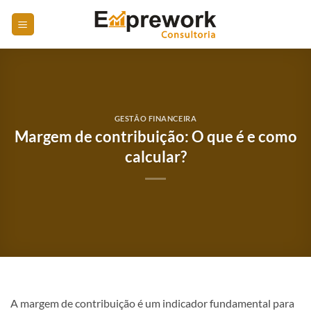
Skip
to
content
GESTÃO FINANCEIRA
Margem de contribuição: O que é e como
calcular?
A margem de contribuição é um indicador fundamental para