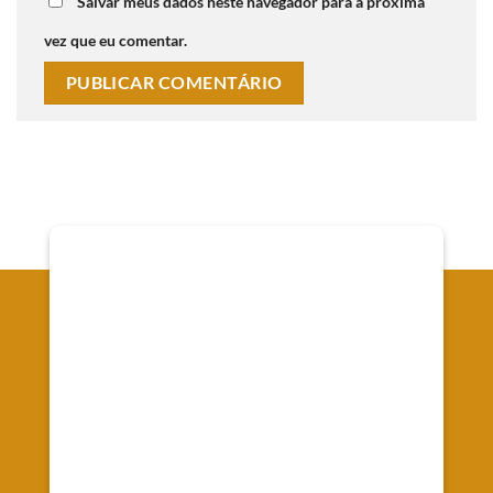
Salvar meus dados neste navegador para a próxima
vez que eu comentar.
Onde Estamos
Av. Senador Souza Naves, 66 - Alto da XV - Curitiba
Registrada no CRC/PR-010442/O-9
CNPJ 37.088.610/0001-07
Emprework Contabilidade Ltda