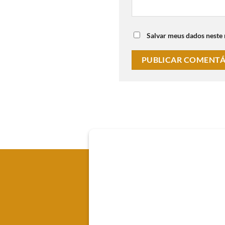
Salvar meus dados neste
Onde Estamos
Av. Senador Souza Naves, 66 - 
Registrada no CRC/PR-0104
CNPJ 37.088.610/0001-07
Emprework Contabilidade Lt