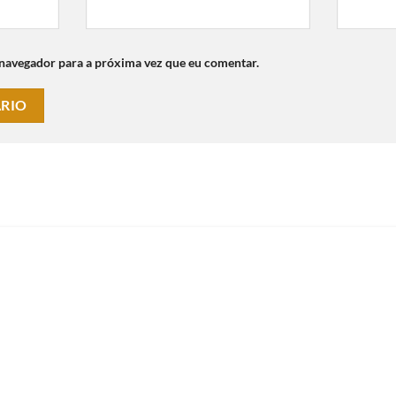
 navegador para a próxima vez que eu comentar.
Fale Conosco
Alto da XV - Curitiba
Telefone: (41) 9982
42/O-9
E-mail:
contato@emp
da