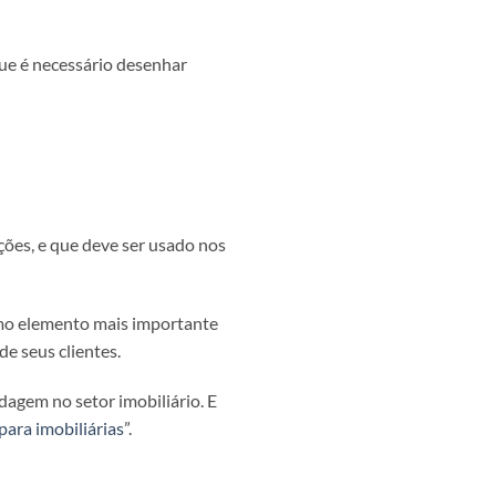
 que é necessário desenhar
ções, e que deve ser usado nos
como elemento mais importante
de seus clientes.
agem no setor imobiliário. E
para imobiliárias
”.