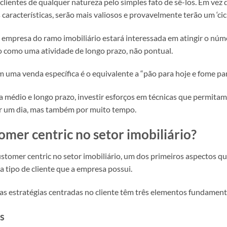
clientes de qualquer natureza pelo simples fato de sê-los. Em vez di
 características, serão mais valiosos e provavelmente terão um ‘cicl
 empresa do ramo imobiliário estará interessada em atingir o núm
o como uma atividade de longo prazo, não pontual.
 em uma venda específica é o equivalente a “pão para hoje e fome p
a médio e longo prazo, investir esforços em técnicas que permitam 
r um dia, mas também por muito tempo.
omer centric no setor imobiliário?
ustomer centric no setor imobiliário, um dos primeiros aspectos qu
a tipo de cliente que a empresa possui.
das estratégias centradas no cliente têm três elementos fundame
s