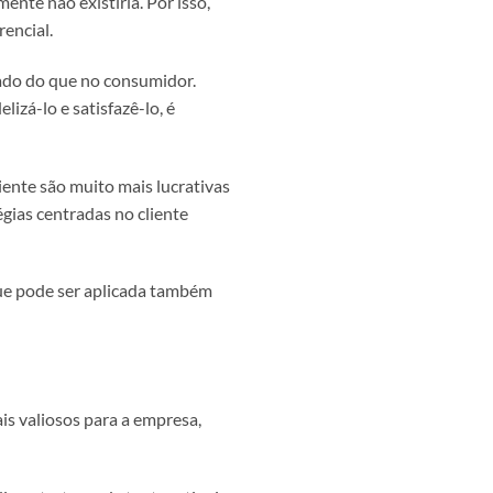
ente não existiria. Por isso,
encial.
ado do que no consumidor.
izá-lo e satisfazê-lo, é
ente são muito mais lucrativas
égias centradas no cliente
que pode ser aplicada também
is valiosos para a empresa,