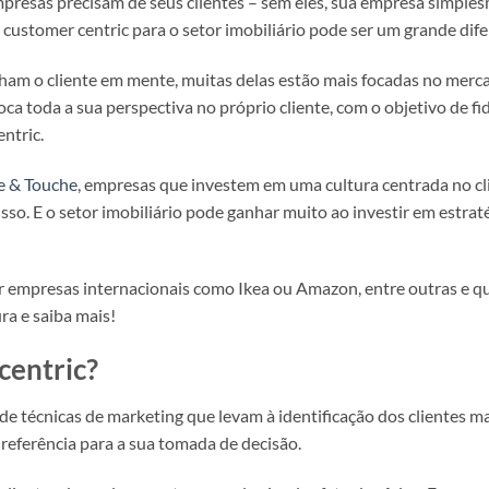
mpresas precisam de seus clientes – sem eles, sua empresa simplesm
stomer centric para o setor imobiliário pode ser um grande difer
am o cliente em mente, muitas delas estão mais focadas no merc
toda a sua perspectiva no próprio cliente, com o objetivo de fidel
ntric.
e & Touche
, empresas que investem em uma cultura centrada no cli
so. E o setor imobiliário pode ganhar muito ao investir em estrat
or empresas internacionais como Ikea ou Amazon, entre outras e 
ura e saiba mais!
centric?
de técnicas de marketing que levam à identificação dos clientes ma
 referência para a sua tomada de decisão.