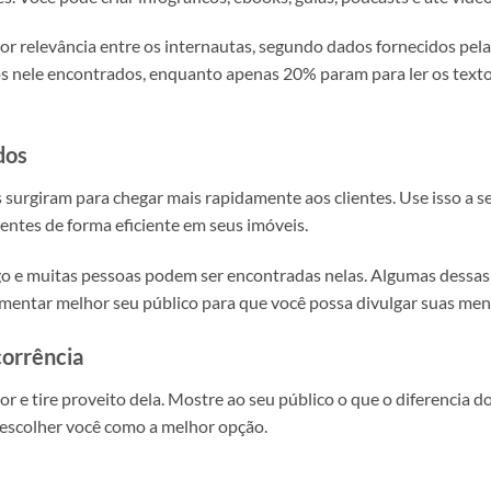
r relevância entre os internautas, segundo dados fornecidos pel
deos nele encontrados, enquanto apenas 20% param para ler os te
dos
s surgiram para chegar mais rapidamente aos clientes. Use isso a s
ientes de forma eficiente em seus imóveis.
fego e muitas pessoas podem ser encontradas nelas. Algumas dessa
entar melhor seu público para que você possa divulgar suas mens
corrência
r e tire proveito dela. Mostre ao seu público o que o diferencia d
o escolher você como a melhor opção.