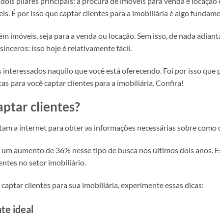
dois pilares principais: a procura de imóveis para venda e locação 
s. É por isso que captar clientes para a imobiliária é algo fundamen
ém imóveis, seja para a venda ou locação. Sem isso, de nada adiant
inceros: isso hoje é relativamente fácil.
es interessados naquilo que você está oferecendo. Foi por isso que
 para você captar clientes para a imobiliária. Confira!
ptar clientes?
tam a internet para obter as informações necessárias sobre como 
do um aumento de 36% nesse tipo de busca nos últimos dois anos. 
entes no setor imobiliário.
aptar clientes para sua imobiliária, experimente essas dicas:
nte ideal