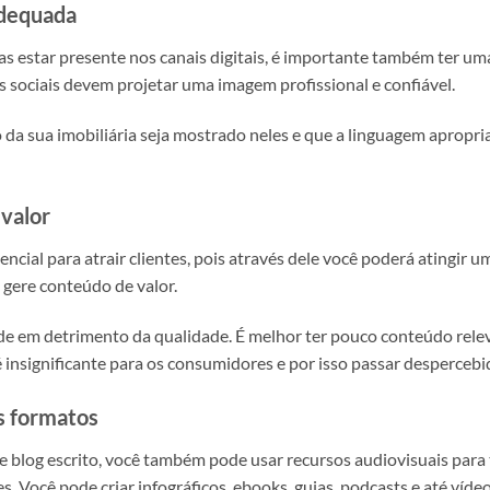
adequada
s estar presente nos canais digitais, é importante também ter u
des sociais devem projetar uma imagem profissional e confiável.
o da sua imobiliária seja mostrado neles e que a linguagem apropr
 valor
cial para atrair clientes, pois através dele você poderá atingir 
 gere conteúdo de valor.
de em detrimento da qualidade. É melhor ter pouco conteúdo rele
é insignificante para os consumidores e por isso passar despercebi
s formatos
 blog escrito, você também pode usar recursos audiovisuais para
. Você pode criar infográficos, ebooks, guias, podcasts e até víde