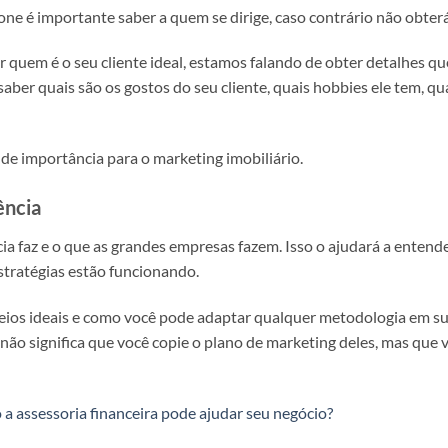
one é importante saber a quem se dirige, caso contrário não obterá
nir quem é o seu cliente ideal, estamos falando de obter detalhes qu
saber quais são os gostos do seu cliente, quais hobbies ele tem, qu
nde importância para o marketing imobiliário.
ência
a faz e o que as grandes empresas fazem. Isso o ajudará a enten
 estratégias estão funcionando.
ios ideais e como você pode adaptar qualquer metodologia em sua 
so não significa que você copie o plano de marketing deles, mas q
a assessoria financeira pode ajudar seu negócio?