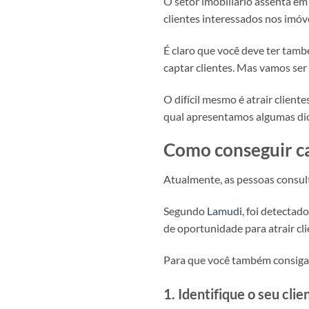
O setor imobiliário assenta em 
clientes interessados nos imóvei
É claro que você deve ter tamb
captar clientes. Mas vamos ser s
O difícil mesmo é atrair client
qual apresentamos algumas dicas
Como conseguir ca
Atualmente, as pessoas consul
Segundo
Lamudi
, foi detecta
de oportunidade para atrair cli
Para que você também consiga c
1. Identifique o seu clie