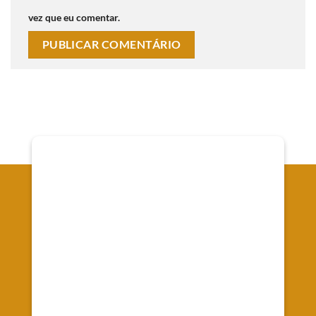
vez que eu comentar.
Onde Estamos
Av. Senador Souza Naves, 66 - Alto da XV - Curitiba
Registrada no CRC/PR-010442/O-9
CNPJ 37.088.610/0001-07
Emprework Contabilidade Ltda