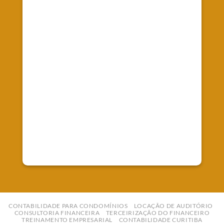
Fale Conosco
Telefone: (41) 99827-0247
E-mail:
contato@empreworkcontabilidade.com.br
CONTABILIDADE PARA CONDOMÍNIOS
LOCAÇÃO DE AUDITÓRIO
CONSULTORIA FINANCEIRA
TERCEIRIZAÇÃO DO FINANCEIRO
TREINAMENTO EMPRESARIAL
CONTABILIDADE CURITIBA