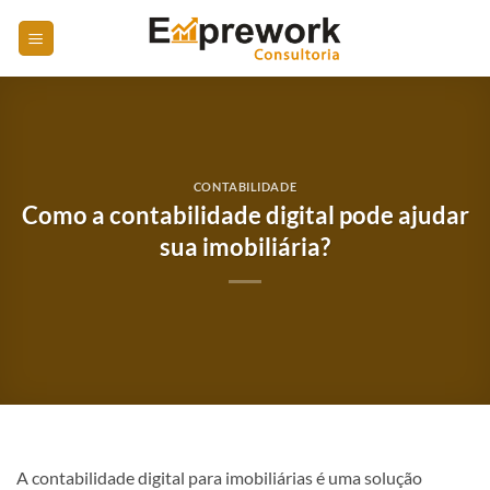
Skip
to
content
CONTABILIDADE
Como a contabilidade digital pode ajudar
sua imobiliária?
A contabilidade digital para imobiliárias é uma solução