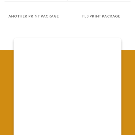
ANOTHER PRINT PACKAGE
FL3 PRINT PACKAGE
Onde Estamos
Av. Senador Souza Naves, 66 - Alto da XV - Curitiba
Registrada no CRC/PR-010442/O-9
CNPJ 37.088.610/0001-07
Emprework Contabilidade Ltda